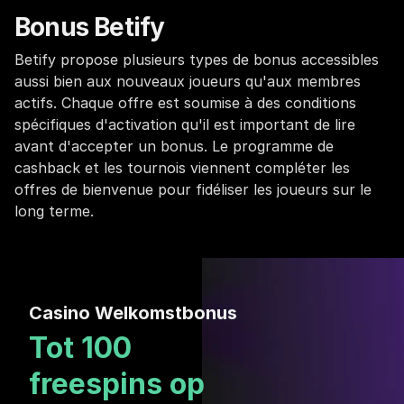
Bonus Betify
Betify propose plusieurs types de bonus accessibles
aussi bien aux nouveaux joueurs qu'aux membres
actifs. Chaque offre est soumise à des conditions
spécifiques d'activation qu'il est important de lire
avant d'accepter un bonus. Le programme de
cashback et les tournois viennent compléter les
offres de bienvenue pour fidéliser les joueurs sur le
long terme.
Casino Welkomstbonus
Tot 100
freespins op