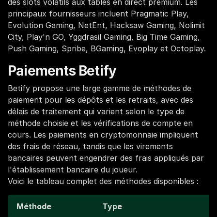
des slots volatils aux tables en direct premium. Les
principaux fournisseurs incluent Pragmatic Play,
Evolution Gaming, NetEnt, Hacksaw Gaming, Nolimit
City, Play'n GO, Yggdrasil Gaming, Big Time Gaming,
Push Gaming, Spribe, BGaming, Evoplay et Octoplay.
Paiements Betify
Betify propose une large gamme de méthodes de
paiement pour les dépôts et les retraits, avec des
délais de traitement qui varient selon le type de
méthode choisie et les vérifications de compte en
cours. Les paiements en cryptomonnaie impliquent
des frais de réseau, tandis que les virements
bancaires peuvent engendrer des frais appliqués par
l'établissement bancaire du joueur.
Voici le tableau complet des méthodes disponibles :
Méthode
Type
D