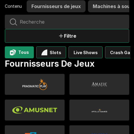
Fournisseurs de jeux
Machines à sous
Contenu
Filtre
Tous
Slots
Live Shows
Crash Ga
Fournisseurs De Jeux