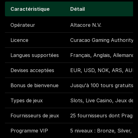
Caractéristique
Détail
Opérateur
Altacore N.V.
Licence
Curacao Gaming Authority 
Langues supportées
Français, Anglais, Allemand, 
Devises acceptées
EUR, USD, NOK, ARS, AUD,
Bonus de bienvenue
Jusqu'à 100 tours gratuits 
Types de jeux
Slots, Live Casino, Jeux de 
Fournisseurs de jeux
25 fournisseurs dont Pragma
Programme VIP
5 niveaux : Bronze, Silver, 