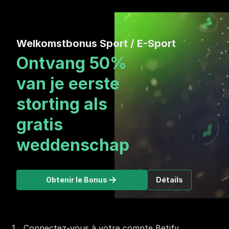
Welkomstbonus Sport / E-Sport
Ontvang 50%
van je eerste
storting als
gratis
weddenschap
Obtenir le Bonus
Détails
Connectez-vous à votre compte Betify.