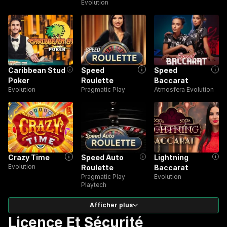
Evolution
Caribbean Stud
Speed
Speed
Poker
Roulette
Baccarat
Evolution
Pragmatic Play
Atmosfera
Evolution
Crazy Time
Speed Auto
Lightning
Evolution
Roulette
Baccarat
Pragmatic Play
Evolution
Playtech
Afficher plus
Licence Et Sécurité