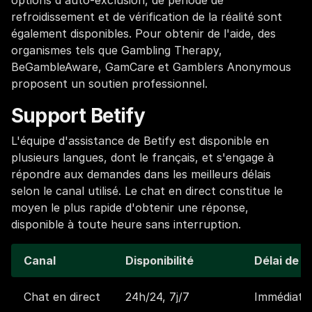
options d'auto-exclusion, de période de
refroidissement et de vérification de la réalité sont
également disponibles. Pour obtenir de l'aide, des
organismes tels que Gambling Therapy,
BeGambleAware, GamCare et Gamblers Anonymous
proposent un soutien professionnel.
Support Betify
L'équipe d'assistance de Betify est disponible en
plusieurs langues, dont le français, et s'engage à
répondre aux demandes dans les meilleurs délais
selon le canal utilisé. Le chat en direct constitue le
moyen le plus rapide d'obtenir une réponse,
disponible à toute heure sans interruption.
Canal
Disponibilité
Délai de 
Chat en direct
24h/24, 7j/7
Immédiat