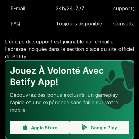
E-mail
24h/24, 7j/7
support@b
FAQ
Toujours disponible
Consultati
L'équipe de support est joignable par e-mail à
l'adresse indiquée dans la section d'aide du site officiel
de Betify.
Jouez À Volonté Avec
Betify App!
Découvrez des bonus exclusifs, un gameplay
rapide et une expérience sans faille sur votre
mobile.
Apple Store
Google Play