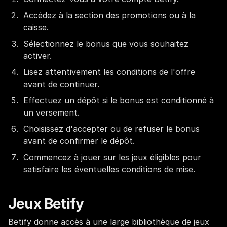
Accédez à la section des promotions ou à la
caisse.
Sélectionnez le bonus que vous souhaitez
activer.
Lisez attentivement les conditions de l'offre
avant de continuer.
Effectuez un dépôt si le bonus est conditionné à
un versement.
Choisissez d'accepter ou de refuser le bonus
avant de confirmer le dépôt.
Commencez à jouer sur les jeux éligibles pour
satisfaire les éventuelles conditions de mise.
Jeux Betify
Betify donne accès à une large bibliothèque de jeux